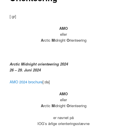
[:gr]
AMO
eller
A
rctic
M
idnight
O
rienteering
Arctic Midnight orienteering 2024
26 – 29. Juni 2024
AMO 2024 brochure
[:da]
AMO
eller
A
rctic
M
idnight
O
rienteering
er navnet på
IOG’s årlige orienteringsstævne