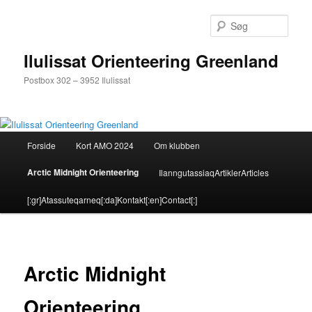
Fortsæt
til
Søg
primært
indhold
Ilulissat Orienteering Greenland
Postbox 302 – 3952 Ilulissat
Hovedmenu
Forside
Kort AMO 2024
Om klubben
Arctic Midnight Orienteering
Ilanngutassiaq
Artikler
Articles
[:gr]Atassuteqarneq[:da]Kontakt[:en]Contact[:]
Arctic Midnight
Orienteering