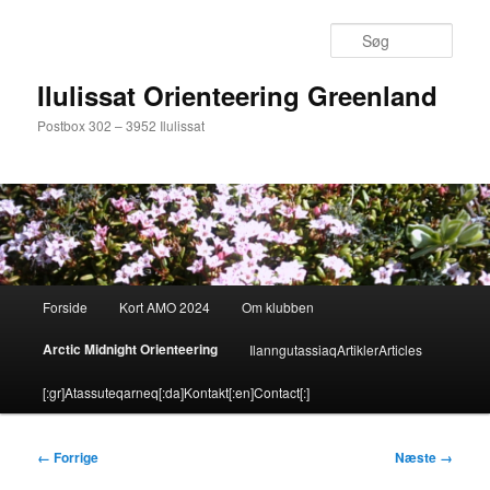
Fortsæt
til
Søg
primært
indhold
Ilulissat Orienteering Greenland
Postbox 302 – 3952 Ilulissat
Hovedmenu
Forside
Kort AMO 2024
Om klubben
Arctic Midnight Orienteering
Ilanngutassiaq
Artikler
Articles
[:gr]Atassuteqarneq[:da]Kontakt[:en]Contact[:]
Billednavigation
← Forrige
Næste →