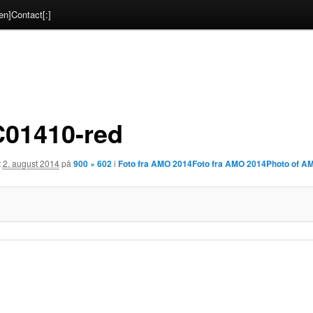
en]Contact[:]
01410-red
t
2. august 2014
på
900 × 602
i
Foto fra AMO 2014
Foto fra AMO 2014
Photo of A