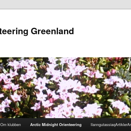
nteering Greenland
Om klubben
Arctic Midnight Orienteering
Ilanngutassiaq
Artikler
Ar