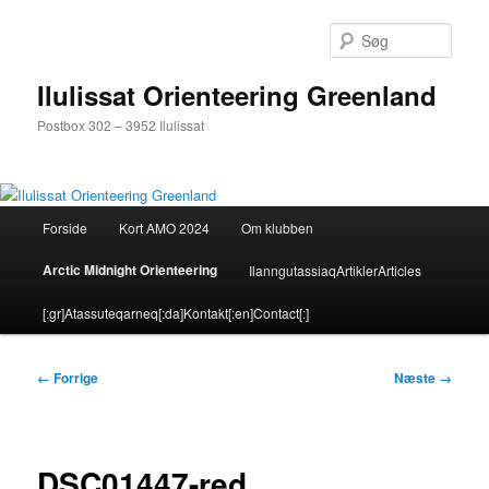
Fortsæt
til
Søg
primært
indhold
Ilulissat Orienteering Greenland
Postbox 302 – 3952 Ilulissat
Hovedmenu
Forside
Kort AMO 2024
Om klubben
Arctic Midnight Orienteering
Ilanngutassiaq
Artikler
Articles
[:gr]Atassuteqarneq[:da]Kontakt[:en]Contact[:]
Billednavigation
← Forrige
Næste →
DSC01447-red