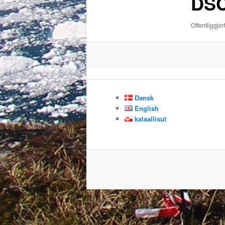
DSC
Offentliggjor
Dansk
English
kalaallisut