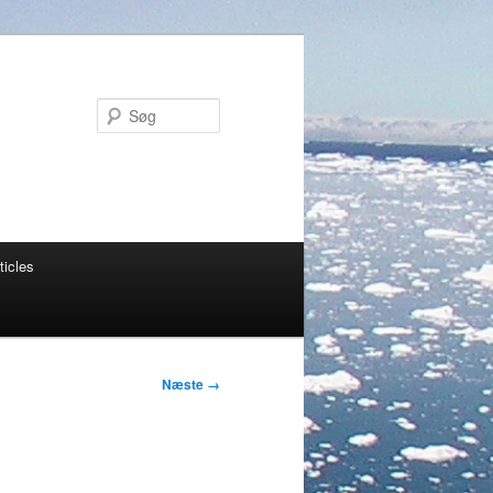
Søg
ticles
Næste →