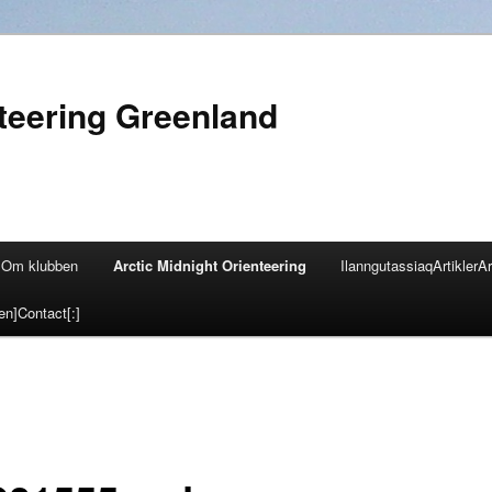
nteering Greenland
Om klubben
Arctic Midnight Orienteering
Ilanngutassiaq
Artikler
Ar
en]Contact[:]